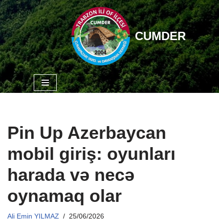
İçeriğe
CUMDER
geç
Pin Up Azerbaycan
mobil giriş: oyunları
harada və necə
oynamaq olar
Ali Emin YILMAZ
25/06/2026