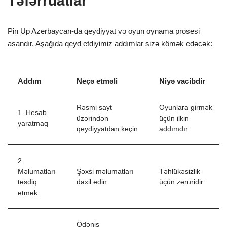
Təfərrüatlar
Pin Up Azerbaycan-da qeydiyyat və oyun oynama prosesi
asandır. Aşağıda qeyd etdiyimiz addımlar sizə kömək edəcək:
Addım
Neçə etməli
Niyə vacibdir
Rəsmi sayt
Oyunlara girmək
1. Hesab
üzərindən
üçün ilkin
yaratmaq
qeydiyyatdan keçin
addımdır
2.
Məlumatları
Şəxsi məlumatları
Təhlükəsizlik
təsdiq
daxil edin
üçün zəruridir
etmək
Ödəniş