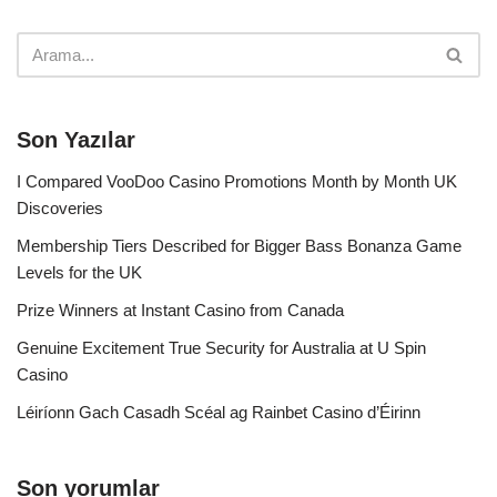
Son Yazılar
I Compared VooDoo Casino Promotions Month by Month UK
Discoveries
Membership Tiers Described for Bigger Bass Bonanza Game
Levels for the UK
Prize Winners at Instant Casino from Canada
Genuine Excitement True Security for Australia at U Spin
Casino
Léiríonn Gach Casadh Scéal ag Rainbet Casino d’Éirinn
Son yorumlar