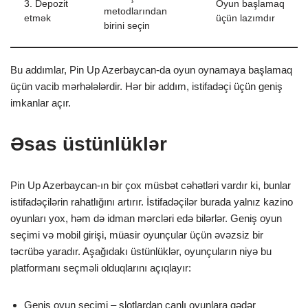
3. Depozit
Oyun başlamaq
metodlarından
etmək
üçün lazımdır
birini seçin
Bu addımlar, Pin Up Azerbaycan-da oyun oynamaya başlamaq
üçün vacib mərhələlərdir. Hər bir addım, istifadəçi üçün geniş
imkanlar açır.
Əsas üstünlüklər
Pin Up Azerbaycan-ın bir çox müsbət cəhətləri vardır ki, bunlar
istifadəçilərin rahatlığını artırır. İstifadəçilər burada yalnız kazino
oyunları yox, həm də idman mərcləri edə bilərlər. Geniş oyun
seçimi və mobil girişi, müasir oyunçular üçün əvəzsiz bir
təcrübə yaradır. Aşağıdakı üstünlüklər, oyunçuların niyə bu
platformanı seçməli olduqlarını açıqlayır:
Geniş oyun seçimi – slotlardan canlı oyunlara qədər