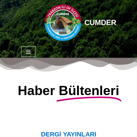
İçeriğe
CUMDER
geç
Haber
Bültenleri
DERGİ YAYINLARI