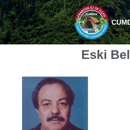
İçeriğe
CUM
geç
Eski Be