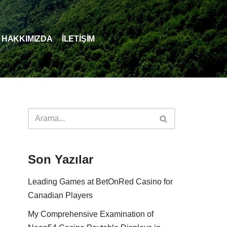
HAKKIMIZDA
İLETİŞİM
Son Yazılar
Leading Games at BetOnRed Casino for
Canadian Players
My Comprehensive Examination of