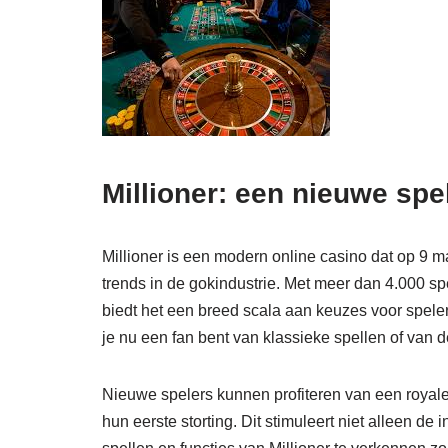
Millioner: een nieuwe spe
Millioner is een modern online casino dat op 9 m
trends in de gokindustrie. Met meer dan 4.000 sp
biedt het een breed scala aan keuzes voor spelers
je nu een fan bent van klassieke spellen of van d
Nieuwe spelers kunnen profiteren van een royale
hun eerste storting. Dit stimuleert niet alleen de