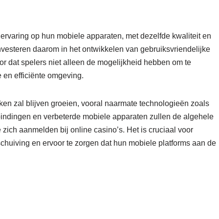
rvaring op hun mobiele apparaten, met dezelfde kwaliteit en
investeren daarom in het ontwikkelen van gebruiksvriendelijke
oor dat spelers niet alleen de mogelijkheid hebben om te
 en efficiënte omgeving.
ken zal blijven groeien, vooral naarmate technologieën zoals
rbindingen en verbeterde mobiele apparaten zullen de algehele
e zich aanmelden bij online casino’s. Het is cruciaal voor
chuiving en ervoor te zorgen dat hun mobiele platforms aan de