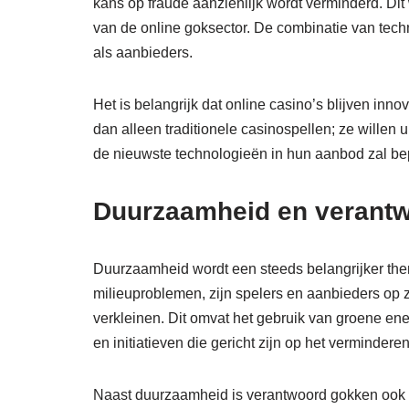
kans op fraude aanzienlijk wordt verminderd. Dit 
van de online goksector. De combinatie van tec
als aanbieders.
Het is belangrijk dat online casino’s blijven in
dan alleen traditionele casinospellen; ze willen 
de nieuwste technologieën in hun aanbod zal bep
Duurzaamheid en verant
Duurzaamheid wordt een steeds belangrijker the
milieuproblemen, zijn spelers en aanbieders op 
verkleinen. Dit omvat het gebruik van groene en
en initiatieven die gericht zijn op het verminderen
Naast duurzaamheid is verantwoord gokken ook 