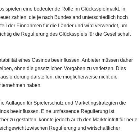
 spielen eine bedeutende Rolle im Glücksspielmarkt. In
uer zahlen, die je nach Bundesland unterschiedlich hoch
dteil der Einnahmen für die Länder und wird verwendet, um
wichtig die Regulierung des Glücksspiels für die Gesellschaft
ntabilität eines Casinos beeinflussen. Anbieter müssen daher
leiben, ohne die gesetzlichen Vorgaben zu verletzen. Dies
ausforderung darstellen, die möglicherweise nicht die
Unternehmen haben.
e Auflagen für Spielerschutz und Marketingstrategien die
nos beeinflussen. Eine umfassende Regulierung ist
her zu gestalten, könnte jedoch auch den Markteintritt für neue
leichgewicht zwischen Regulierung und wirtschaftlicher