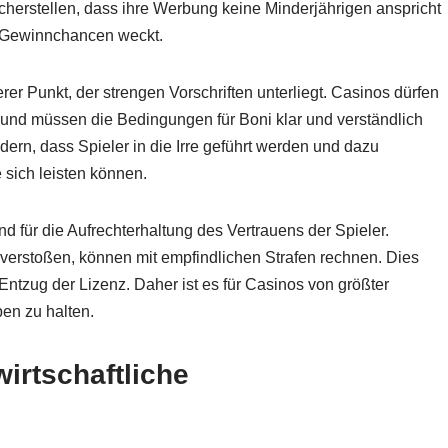
cherstellen, dass ihre Werbung keine Minderjährigen anspricht
r Gewinnchancen weckt.
er Punkt, der strengen Vorschriften unterliegt. Casinos dürfen
nd müssen die Bedingungen für Boni klar und verständlich
rn, dass Spieler in die Irre geführt werden und dazu
sich leisten können.
nd für die Aufrechterhaltung des Vertrauens der Spieler.
n verstoßen, können mit empfindlichen Strafen rechnen. Dies
ntzug der Lizenz. Daher ist es für Casinos von größter
ben zu halten.
irtschaftliche