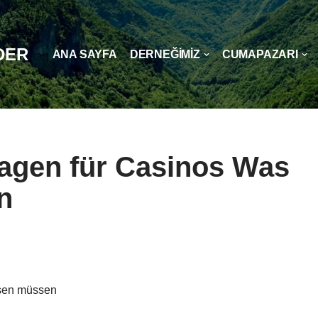
DER
ANA SAYFA
DERNEĞİMİZ
CUMAPAZARI
lagen für Casinos Was
n
ssen müssen