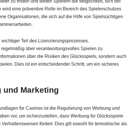
eter zu finden und bieten Spielern die Möglichkeit, sich bei
 wird eine präventive Rolle im Bereich des Spielerschutzes
e Organisationen, die sich auf die Hilfe von Spielsüchtigen
usammenarbeiten.
 wichtiger Teil des Lizenzierungsprozesses.
ler regelmäßig über verantwortungsvolles Spielen zu
Informationen über die Risiken des Glücksspiels, sondern auch
elen. Dies ist ein entscheidender Schritt, um ein sicheres
 und Marketing
Grundlagen für Casinos ist die Regulierung von Werbung und
aben vor, um sicherzustellen, dass Werbung für Glücksspiele
 Verhaltensweisen fördert. Dies gilt sowohl für terrestrische als