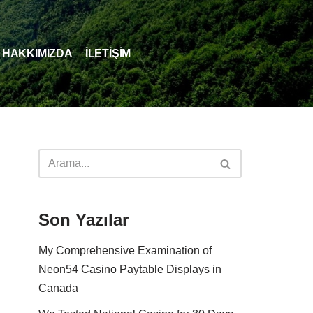
HAKKIMIZDA
İLETİŞİM
Son Yazılar
My Comprehensive Examination of
Neon54 Casino Paytable Displays in
Canada