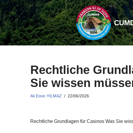
İçeriğe
CUM
geç
Rechtliche Grund
Sie wissen müsse
Ali Emin YILMAZ
22/06/2026
Rechtliche Grundlagen für Casinos Was Sie wi