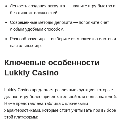
Легкость создания аккаунта — начните игру быстро и
без лишних сложностей.
Современные методы депозита — пополните счет
любым удобным способом.
Разнообразие игр — выберите из множества слотов и
настольных игр.
Ключевые особенности
Lukkly Casino
Lukkly Casino предлагает различные функции, которые
делают игру более привлекательной для пользователей.
Ниже представлена таблица с ключевыми
характеристиками, которые стоит учитывать при выборе
этой платформы: