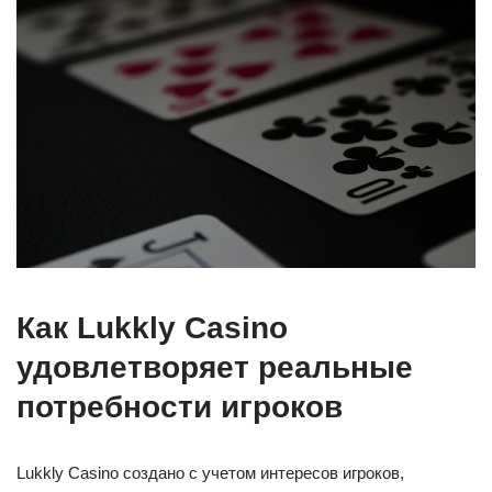
Как Lukkly Casino
удовлетворяет реальные
потребности игроков
Lukkly Casino создано с учетом интересов игроков,