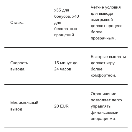
Четкие условия
x35 для
для вывода
бонусов, x40
выигрышей
Ставка
для
делают процесс
бесплатных
более
вращений
прозрачным.
Быстрые выплаты
Скорость
15 минут до
делают игру
вывода
24 часов
более
комфортной.
Ограничение
позволяет легко
Минимальный
20 EUR
управлять
вывод
финансовыми
операциями.