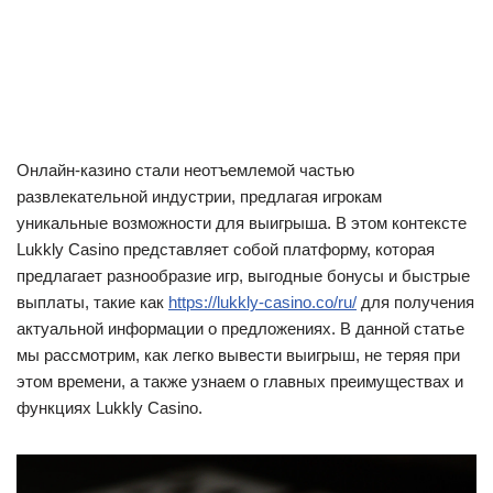
Онлайн-казино стали неотъемлемой частью
развлекательной индустрии, предлагая игрокам
уникальные возможности для выигрыша. В этом контексте
Lukkly Casino представляет собой платформу, которая
предлагает разнообразие игр, выгодные бонусы и быстрые
выплаты, такие как
https://lukkly-casino.co/ru/
для получения
актуальной информации о предложениях. В данной статье
мы рассмотрим, как легко вывести выигрыш, не теряя при
этом времени, а также узнаем о главных преимуществах и
функциях Lukkly Casino.