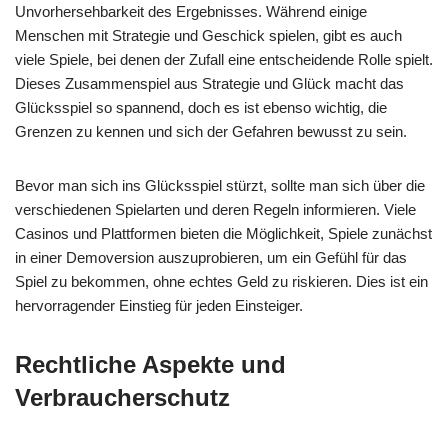
Unvorhersehbarkeit des Ergebnisses. Während einige
Menschen mit Strategie und Geschick spielen, gibt es auch
viele Spiele, bei denen der Zufall eine entscheidende Rolle spielt.
Dieses Zusammenspiel aus Strategie und Glück macht das
Glücksspiel so spannend, doch es ist ebenso wichtig, die
Grenzen zu kennen und sich der Gefahren bewusst zu sein.
Bevor man sich ins Glücksspiel stürzt, sollte man sich über die
verschiedenen Spielarten und deren Regeln informieren. Viele
Casinos und Plattformen bieten die Möglichkeit, Spiele zunächst
in einer Demoversion auszuprobieren, um ein Gefühl für das
Spiel zu bekommen, ohne echtes Geld zu riskieren. Dies ist ein
hervorragender Einstieg für jeden Einsteiger.
Rechtliche Aspekte und
Verbraucherschutz