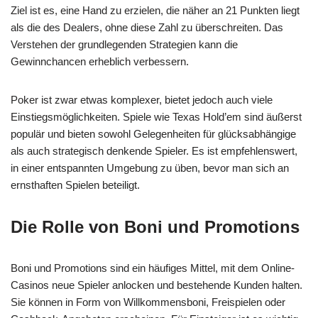
Ziel ist es, eine Hand zu erzielen, die näher an 21 Punkten liegt
als die des Dealers, ohne diese Zahl zu überschreiten. Das
Verstehen der grundlegenden Strategien kann die
Gewinnchancen erheblich verbessern.
Poker ist zwar etwas komplexer, bietet jedoch auch viele
Einstiegsmöglichkeiten. Spiele wie Texas Hold’em sind äußerst
populär und bieten sowohl Gelegenheiten für glücksabhängige
als auch strategisch denkende Spieler. Es ist empfehlenswert,
in einer entspannten Umgebung zu üben, bevor man sich an
ernsthaften Spielen beteiligt.
Die Rolle von Boni und Promotions
Boni und Promotions sind ein häufiges Mittel, mit dem Online-
Casinos neue Spieler anlocken und bestehende Kunden halten.
Sie können in Form von Willkommensboni, Freispielen oder