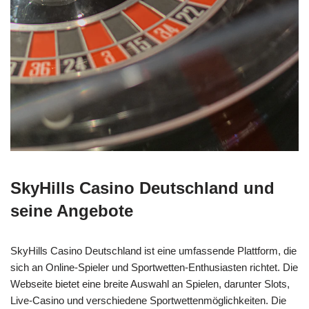
SkyHills Casino Deutschland und
seine Angebote
SkyHills Casino Deutschland ist eine umfassende Plattform, die
sich an Online-Spieler und Sportwetten-Enthusiasten richtet. Die
Webseite bietet eine breite Auswahl an Spielen, darunter Slots,
Live-Casino und verschiedene Sportwettenmöglichkeiten. Die