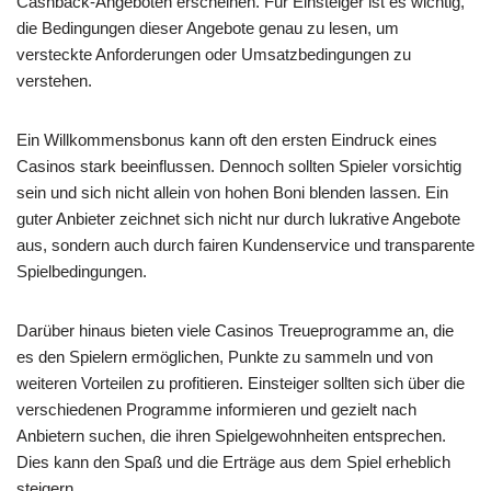
Cashback-Angeboten erscheinen. Für Einsteiger ist es wichtig,
die Bedingungen dieser Angebote genau zu lesen, um
versteckte Anforderungen oder Umsatzbedingungen zu
verstehen.
Ein Willkommensbonus kann oft den ersten Eindruck eines
Casinos stark beeinflussen. Dennoch sollten Spieler vorsichtig
sein und sich nicht allein von hohen Boni blenden lassen. Ein
guter Anbieter zeichnet sich nicht nur durch lukrative Angebote
aus, sondern auch durch fairen Kundenservice und transparente
Spielbedingungen.
Darüber hinaus bieten viele Casinos Treueprogramme an, die
es den Spielern ermöglichen, Punkte zu sammeln und von
weiteren Vorteilen zu profitieren. Einsteiger sollten sich über die
verschiedenen Programme informieren und gezielt nach
Anbietern suchen, die ihren Spielgewohnheiten entsprechen.
Dies kann den Spaß und die Erträge aus dem Spiel erheblich
steigern.