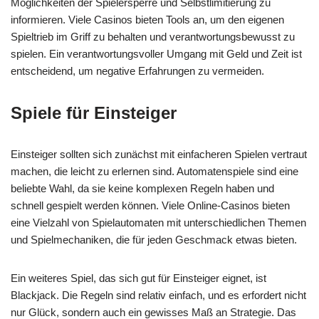
Möglichkeiten der Spielersperre und Selbstlimitierung zu
informieren. Viele Casinos bieten Tools an, um den eigenen
Spieltrieb im Griff zu behalten und verantwortungsbewusst zu
spielen. Ein verantwortungsvoller Umgang mit Geld und Zeit ist
entscheidend, um negative Erfahrungen zu vermeiden.
Spiele für Einsteiger
Einsteiger sollten sich zunächst mit einfacheren Spielen vertraut
machen, die leicht zu erlernen sind. Automatenspiele sind eine
beliebte Wahl, da sie keine komplexen Regeln haben und
schnell gespielt werden können. Viele Online-Casinos bieten
eine Vielzahl von Spielautomaten mit unterschiedlichen Themen
und Spielmechaniken, die für jeden Geschmack etwas bieten.
Ein weiteres Spiel, das sich gut für Einsteiger eignet, ist
Blackjack. Die Regeln sind relativ einfach, und es erfordert nicht
nur Glück, sondern auch ein gewisses Maß an Strategie. Das