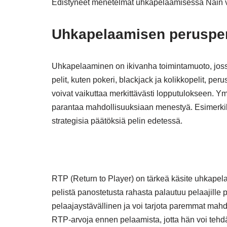
Edistyneet menetelmät uhkapelaamisessa Näin vo
Uhkapelaamisen perusper
Uhkapelaaminen on ikivanha toimintamuoto, jossa
pelit, kuten pokeri, blackjack ja kolikkopelit, per
voivat vaikuttaa merkittävästi lopputulokseen. Y
parantaa mahdollisuuksiaan menestyä. Esimerkiks
strategisia päätöksiä pelin edetessä.
RTP (Return to Player) on tärkeä käsite uhkapel
pelistä panostetusta rahasta palautuu pelaajille pi
pelaajaystävällinen ja voi tarjota paremmat mahdo
RTP-arvoja ennen pelaamista, jotta hän voi tehdä t