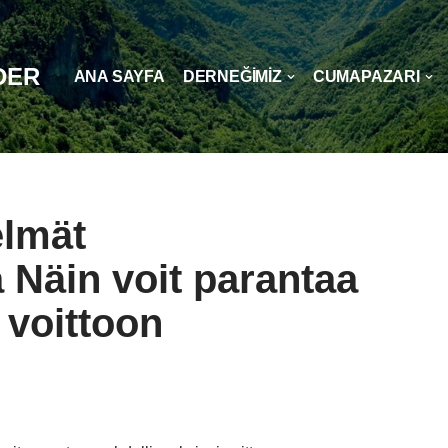
DER
ANA SAYFA
DERNEĞİMİZ
CUMAPAZARI
elmät
Näin voit parantaa
 voittoon