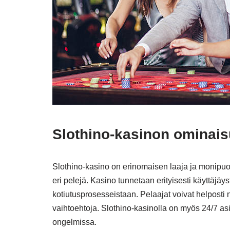
Slothino-kasinon ominai
Slothino-kasino on erinomaisen laaja ja monipuol
eri pelejä. Kasino tunnetaan erityisesti käyttäjäyst
kotiutusprosesseistaan. Pelaajat voivat helposti n
vaihtoehtoja. Slothino-kasinolla on myös 24/7 as
ongelmissa.