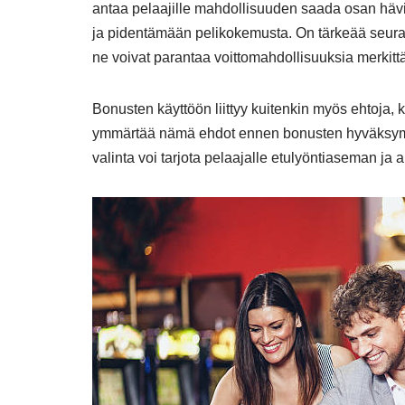
antaa pelaajille mahdollisuuden saada osan häviö
ja pidentämään pelikokemusta. On tärkeää seurata
ne voivat parantaa voittomahdollisuuksia merkittä
Bonusten käyttöön liittyy kuitenkin myös ehtoja, 
ymmärtää nämä ehdot ennen bonusten hyväksymistä
valinta voi tarjota pelaajalle etulyöntiaseman j